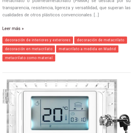
Utilizado en esculturas, instalaciones y soportes para pinturas, el
metacrilato o polimetilmetacrilato (PMMA) se destaca por su
transparencia, resistencia, ligereza y versatilidad, que superan las
cualidades de otros plásticos convencionales. […]
Leer más »
decoración de interiores y exteriores
decoración de metacrilato
decoración en metacrilato
metacrilato a medida en Madrid
metacrilato como material
Cajas
y
protectores
de
termostatos