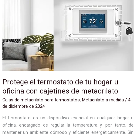
Protege
el
termostato
de
tu
hogar
u
oficina
con
cajetines
de
metacrilato
Protege el termostato de tu hogar u
oficina con cajetines de metacrilato
Cajas de metacrilato para termostatos
,
Metacrilato a medida
/
4
de diciembre de 2024
El termostato es un dispositivo esencial en cualquier hogar u
oficina, encargado de regular la temperatura y, por tanto, de