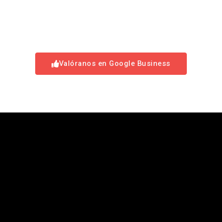
Valóranos en Google Business
Fábrica de metacrilato en el centro de Madrid