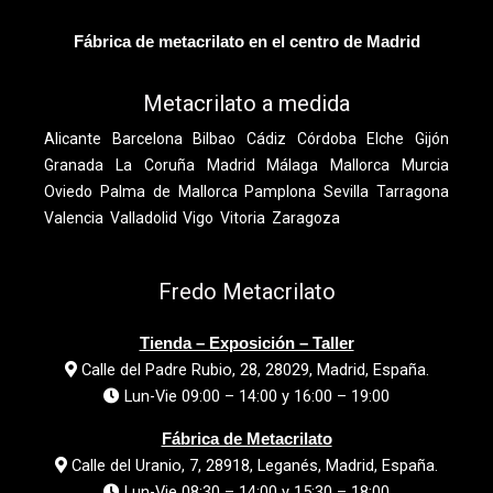
Metacrilato a medida
Alicante
Barcelona
Bilbao
Cádiz
Córdoba
Elche
Gijón
Granada
La Coruña
Madrid
Málaga
Mallorca
Murcia
Oviedo
Palma de Mallorca
Pamplona
Sevilla
Tarragona
Valencia
Valladolid
Vigo
Vitoria
Zaragoza
Fredo Metacrilato
Tienda – Exposición – Taller
Calle del Padre Rubio, 28, 28029, Madrid, España.
Lun-Vie 09:00 – 14:00 y 16:00 – 19:00
Fábrica de Metacrilato
Calle del Uranio, 7, 28918, Leganés, Madrid, España.
Lun-Vie 08:30 – 14:00 y 15:30 – 18:00
Tel:
91 311 71 80
Email:
info@fredometacrilatomadrid.com