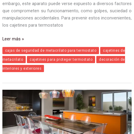
mantener un ambiente cómodo y eficiente energéticamente. Sin
embargo, este aparato puede verse expuesto a diversos factores
que comprometen su funcionamiento, como golpes, suciedad o
manipulaciones accidentales. Para prevenir estos inconvenientes,
los cajetines para termostatos
Leer más »
cajas de seguridad de metacrilato para termostato
cajetines de
metacrilato
cajetines para proteger termostato
decoración de
interiores y exteriores
Opciones
decorativas
de
metacrilato