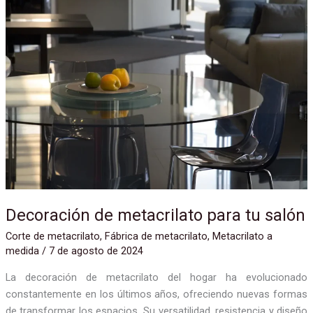
Decoración
de
metacrilato
para
tu
salón
Decoración de metacrilato para tu salón
Corte de metacrilato
,
Fábrica de metacrilato
,
Metacrilato a
medida
/
7 de agosto de 2024
La decoración de metacrilato del hogar ha evolucionado
constantemente en los últimos años, ofreciendo nuevas formas