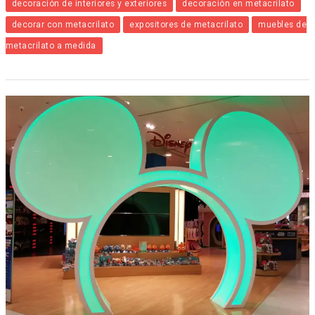
decoración de interiores y exteriores
decoración en metacrilato
decorar con metacrilato
expositores de metacrilato
muebles de
metacrilato a medida
Decorar
con
metacrilato