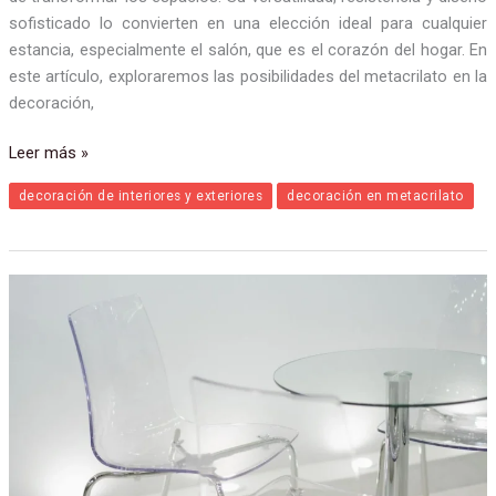
de transformar los espacios. Su versatilidad, resistencia y diseño
sofisticado lo convierten en una elección ideal para cualquier
estancia, especialmente el salón, que es el corazón del hogar. En
este artículo, exploraremos las posibilidades del metacrilato en la
decoración,
Leer más »
decoración de interiores y exteriores
decoración en metacrilato
Las
ventajas
de
contar
con
mesas
de