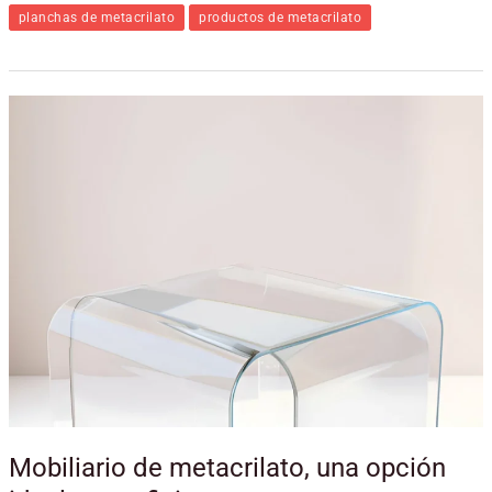
planchas de metacrilato
productos de metacrilato
Mobiliario
de
metacrilato,
una
opción
ideal
para
oficinas
Mobiliario de metacrilato, una opción