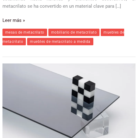
metacrilato se ha convertido en un material clave para […]
Leer más »
mesas de metacrilato
mobiliario de metacrilato
muebles de
metacrilato
muebles de metacrilato a medida
Conoce
el
metacrilato
espejo