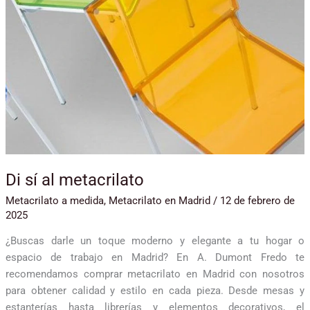
Di sí al metacrilato
Metacrilato a medida
,
Metacrilato en Madrid
/
12 de febrero de
2025
¿Buscas darle un toque moderno y elegante a tu hogar o
espacio de trabajo en Madrid? En A. Dumont Fredo te
recomendamos comprar metacrilato en Madrid con nosotros
para obtener calidad y estilo en cada pieza. Desde mesas y
estanterías hasta librerías y elementos decorativos, el