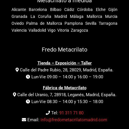
Metacrilato a medida
Alicante
Barcelona
Bilbao
Cádiz
Córdoba
Elche
Gijón
Granada
La Coruña
Madrid
Málaga
Mallorca
Murcia
Oviedo
Palma de Mallorca
Pamplona
Sevilla
Tarragona
Valencia
Valladolid
Vigo
Vitoria
Zaragoza
Fredo Metacrilato
Tienda – Exposición – Taller
Calle del Padre Rubio, 28, 28029, Madrid, España.
Lun-Vie 09:00 – 14:00 y 16:00 – 19:00
Fábrica de Metacrilato
Calle del Uranio, 7, 28918, Leganés, Madrid, España.
Lun-Vie 08:30 – 14:00 y 15:30 – 18:00
Tel:
91 311 71 80
Email:
info@fredometacrilatomadrid.com