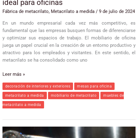
ideal para oficinas
Fábrica de metacrilato
,
Metacrilato a medida
/
9 de julio de 2024
En un mundo empresarial cada vez más competitivo, es
fundamental que las empresas busquen formas de diferenciarse
y optimizar sus espacios de trabajo. El mobiliario de oficina
juega un papel crucial en la creación de un entorno productivo y
atractivo para los empleados y visitantes. En este sentido, el
metacrilato se ha consolidado como uno
Leer más »
decoración de interiores y exteriores
mesas para oficina
metacrilato a medida
mobiliario de metacrilato
muebles de
metacrilato a medida
El
auge