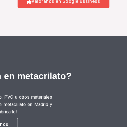
Valóranos en Google Business
 en metacrilato?
o, PVC u otros materiales
e metacrilato en Madrid y
bricarlo!
anos