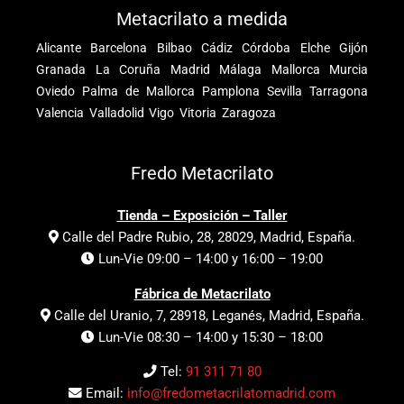
Metacrilato a medida
Alicante
Barcelona
Bilbao
Cádiz
Córdoba
Elche
Gijón
Granada
La Coruña
Madrid
Málaga
Mallorca
Murcia
Oviedo
Palma de Mallorca
Pamplona
Sevilla
Tarragona
Valencia
Valladolid
Vigo
Vitoria
Zaragoza
Fredo Metacrilato
Tienda – Exposición – Taller
Calle del Padre Rubio, 28, 28029, Madrid, España.
Lun-Vie 09:00 – 14:00 y 16:00 – 19:00
Fábrica de Metacrilato
Calle del Uranio, 7, 28918, Leganés, Madrid, España.
Lun-Vie 08:30 – 14:00 y 15:30 – 18:00
Tel:
91 311 71 80
Email:
info@fredometacrilatomadrid.com