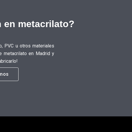
 en metacrilato?
o, PVC u otros materiales
e metacrilato en Madrid y
bricarlo!
anos