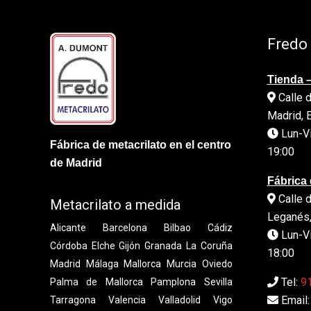
Fredo
Tienda –
Calle d
Madrid, 
Lun-Vi
Fábrica de metacrilato en el centro
19:00
de Madrid
Fábrica 
Calle d
Metacrilato a medida
Leganés,
Alicante
Barcelona
Bilbao
Cádiz
Lun-Vi
Córdoba
Elche
Gijón
Granada
La Coruña
18:00
Madrid
Málaga
Mallorca
Murcia
Oviedo
Tel:
91
Palma de Mallorca
Pamplona
Sevilla
Email:
Tarragona
Valencia
Valladolid
Vigo