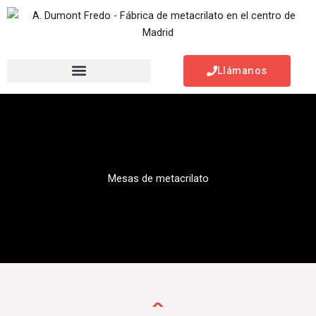
Ir
al
contenido
Llámanos
Mesas de metacrilato