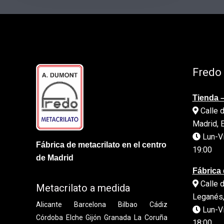
Fredo
Tienda –
Calle d
Madrid, 
Lun-Vi
Fábrica de metacrilato en el centro
19:00
de Madrid
Fábrica 
Calle d
Metacrilato a medida
Leganés,
Alicante
Barcelona
Bilbao
Cádiz
Lun-Vi
Córdoba
Elche
Gijón
Granada
La Coruña
18:00