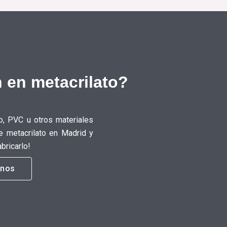
 en metacrilato?
o, PVC u otros materiales
e metacrilato en Madrid y
bricarlo!
anos