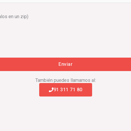
alos en un zip)
También puedes llamarnos al:
91 311 71 80