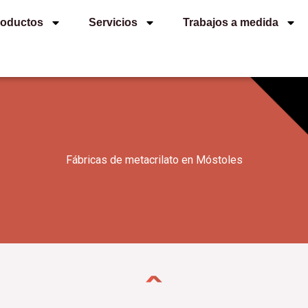
roductos
Servicios
Trabajos a medida
Fábricas de metacrilato en Móstoles