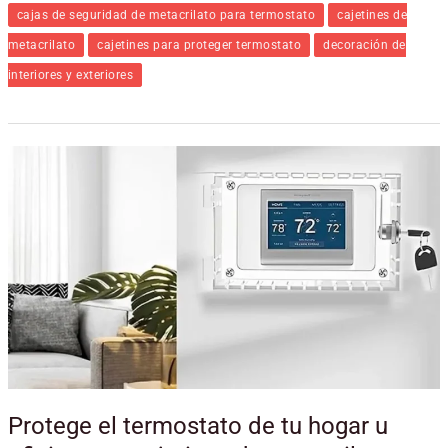
cajas de seguridad de metacrilato para termostato
cajetines de
metacrilato
cajetines para proteger termostato
decoración de
interiores y exteriores
Protege
el
termostato
de
tu
hogar
u
oficina
con
cajetines
de
metacrilato
Protege el termostato de tu hogar u