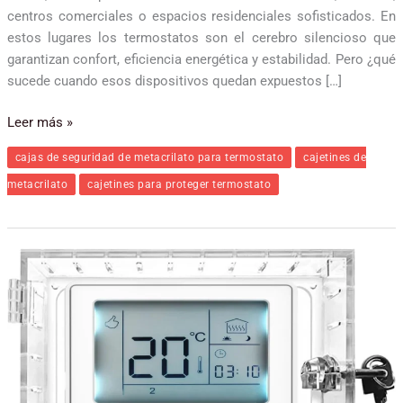
centros comerciales o espacios residenciales sofisticados. En
estos lugares los termostatos son el cerebro silencioso que
garantizan confort, eficiencia energética y estabilidad. Pero ¿qué
sucede cuando esos dispositivos quedan expuestos […]
Leer más »
cajas de seguridad de metacrilato para termostato
cajetines de
metacrilato
cajetines para proteger termostato
Cajas
y
protectores
de
termostatos