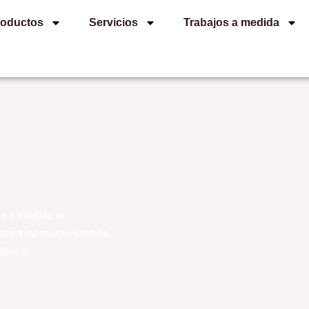
roductos
Servicios
Trabajos a medida
os a medida en
ábrica de metacrilato de
tibles!