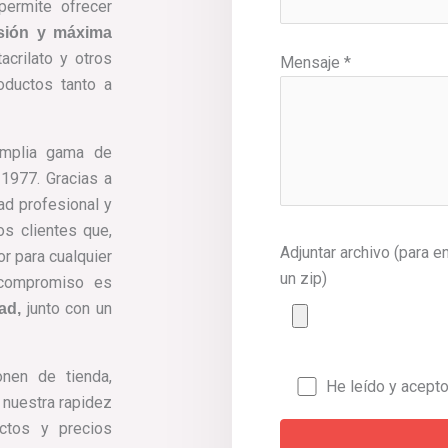
permite ofrecer
isión y máxima
crilato y otros
Mensaje *
oductos tanto a
amplia gama de
 1977. Gracias a
dad profesional y
s clientes que,
Adjuntar archivo (para e
r para cualquier
un zip)
 compromiso es
junto con un
ad,
nen de tienda,
He leído y acepto
r nuestra rapidez
uctos y precios