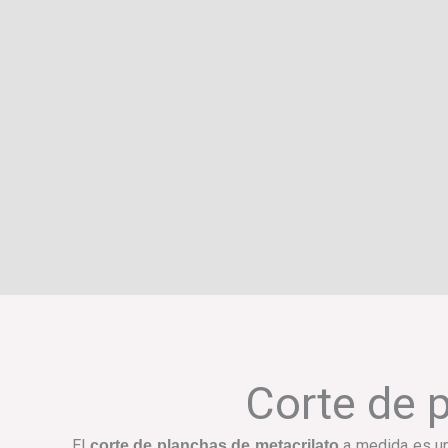
Corte de 
El
a medida es un
corte de planchas de metacrilato