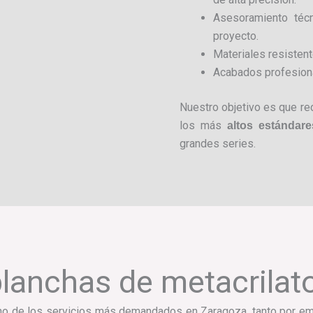
Asesoramiento técn
proyecto.
Materiales resistente
Acabados profesiona
Nuestro objetivo es que re
los más
altos estándare
grandes series.
planchas de metacrilat
o de los servicios más demandados en Zaragoza, tanto por emp