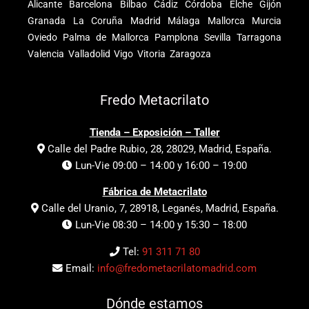
Alicante
Barcelona
Bilbao
Cádiz
Córdoba
Elche
Gijón
Granada
La Coruña
Madrid
Málaga
Mallorca
Murcia
Oviedo
Palma de Mallorca
Pamplona
Sevilla
Tarragona
Valencia
Valladolid
Vigo
Vitoria
Zaragoza
Fredo Metacrilato
Tienda – Exposición – Taller
Calle del Padre Rubio, 28, 28029, Madrid, España.
Lun-Vie 09:00 – 14:00 y 16:00 – 19:00
Fábrica de Metacrilato
Calle del Uranio, 7, 28918, Leganés, Madrid, España.
Lun-Vie 08:30 – 14:00 y 15:30 – 18:00
Tel:
91 311 71 80
Email:
info@fredometacrilatomadrid.com
Dónde estamos