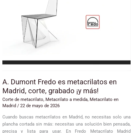
en
Madrid,
corte,
grabado
¡y
más!
A. Dumont Fredo es metacrilatos en
Madrid, corte, grabado ¡y más!
Corte de metacrilato
,
Metacrilato a medida
,
Metacrilato en
Madrid
/
22 de mayo de 2026
Cuando buscas metacrilatos en Madrid, no necesitas solo una
plancha cortada sin más: necesitas una solución bien pensada,
precisa y lista para usar. En Fredo Metacrilato Madrid