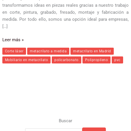
transformamos ideas en piezas reales gracias a nuestro trabajo
en corte, pintura, grabado, fresado, montaje y fabricación a
medida. Por todo ello, somos una opción ideal para empresas,
[…]
Leer más »
Corte láser
metacrilato a medida
metacrilato en Madrid
Mobiliario en metacrilato
policarbonato
Polipropileno
pvc
Buscar