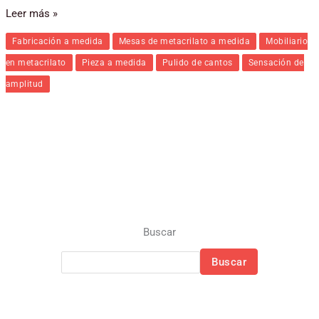
Leer más »
Fabricación a medida
Mesas de metacrilato a medida
Mobiliario
en metacrilato
Pieza a medida
Pulido de cantos
Sensación de
amplitud
Buscar
Buscar