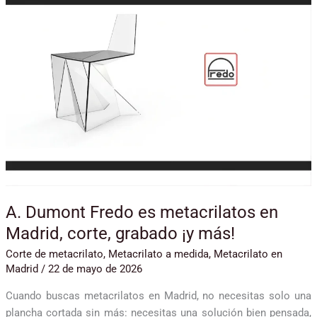
metacrilatos
en
Madrid,
corte,
grabado
¡y
más!
A. Dumont Fredo es metacrilatos en
Madrid, corte, grabado ¡y más!
Corte de metacrilato
,
Metacrilato a medida
,
Metacrilato en
Madrid
/
22 de mayo de 2026
Cuando buscas metacrilatos en Madrid, no necesitas solo una
plancha cortada sin más: necesitas una solución bien pensada,