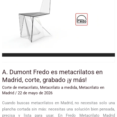
en
Madrid,
corte,
grabado
¡y
más!
A. Dumont Fredo es metacrilatos en
Madrid, corte, grabado ¡y más!
Corte de metacrilato
,
Metacrilato a medida
,
Metacrilato en
Madrid
/
22 de mayo de 2026
Cuando buscas metacrilatos en Madrid, no necesitas solo una
plancha cortada sin más: necesitas una solución bien pensada,
precisa y lista para usar. En Fredo Metacrilato Madrid