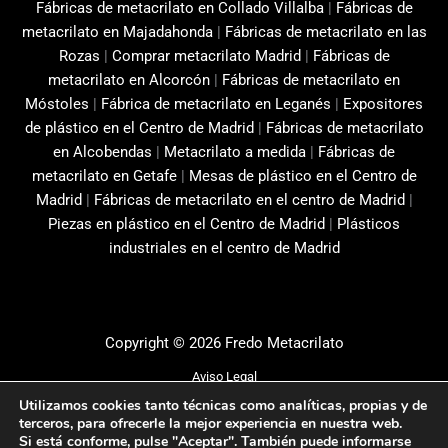
Fábricas de metacrilato en Collado Villalba
|
Fábricas de
metacrilato en Majadahonda
|
Fábricas de metacrilato en las
Rozas
|
Comprar metacrilato Madrid
|
Fábricas de
metacrilato en Alcorcón
|
Fábricas de metacrilato en
Móstoles
|
Fábrica de metacrilato en Leganés
|
Expositores
de plástico en el Centro de Madrid
|
Fábricas de metacrilato
en Alcobendas
|
Metacrilato a medida
|
Fábricas de
metacrilato en Getafe
|
Mesas de plástico en el Centro de
Madrid
|
Fábricas de metacrilato en el centro de Madrid
|
Piezas en plástico en el Centro de Madrid
|
Plásticos
industriales en el centro de Madrid
Copyright © 2026 Fredo Metacrilato
Aviso Legal
Política de privacidad
Utilizamos cookies tanto técnicas como analíticas, propias y de
terceros, para ofrecerle la mejor experiencia en nuestra web.
Política de cookies
Si está conforme, pulse "Aceptar". También puede informarse