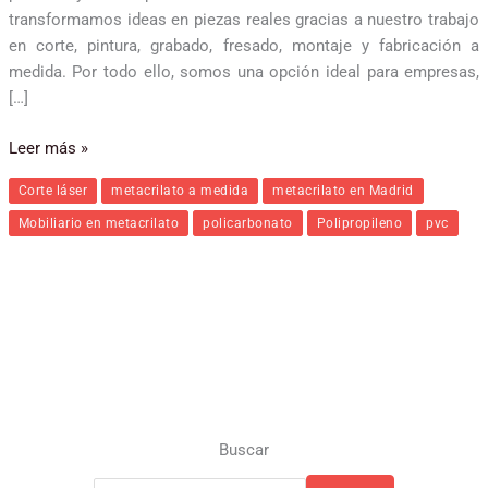
transformamos ideas en piezas reales gracias a nuestro trabajo
en corte, pintura, grabado, fresado, montaje y fabricación a
medida. Por todo ello, somos una opción ideal para empresas,
[…]
Leer más »
Corte láser
metacrilato a medida
metacrilato en Madrid
Mobiliario en metacrilato
policarbonato
Polipropileno
pvc
Buscar