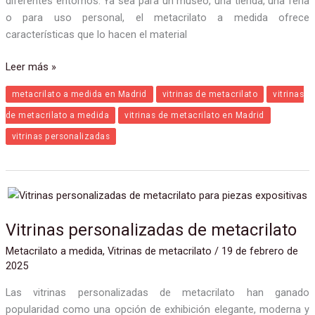
diferentes entornos. Ya sea para un museo, una tienda, una feria
o para uso personal, el metacrilato a medida ofrece
características que lo hacen el material
Leer más »
metacrilato a medida en Madrid
vitrinas de metacrilato
vitrinas
de metacrilato a medida
vitrinas de metacrilato en Madrid
vitrinas personalizadas
Vitrinas
personalizadas
Vitrinas personalizadas de metacrilato
de
metacrilato
Metacrilato a medida
,
Vitrinas de metacrilato
/
19 de febrero de
2025
Las vitrinas personalizadas de metacrilato han ganado
popularidad como una opción de exhibición elegante, moderna y