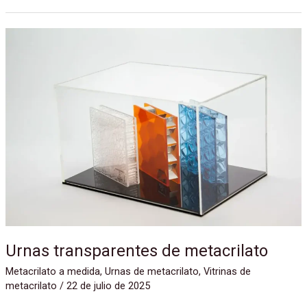
Urnas
transparentes
de
metacrilato
Urnas transparentes de metacrilato
Metacrilato a medida
,
Urnas de metacrilato
,
Vitrinas de
metacrilato
/
22 de julio de 2025