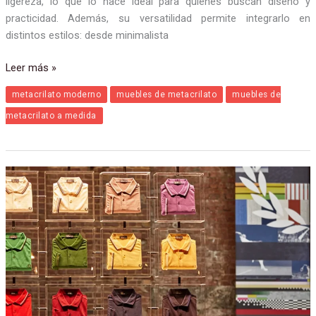
ligereza, lo que lo hace ideal para quienes buscan diseño y
practicidad. Además, su versatilidad permite integrarlo en
distintos estilos: desde minimalista
Leer más »
metacrilato moderno
muebles de metacrilato
muebles de
metacrilato a medida
Cómo
usar
metacrilato
en
locales
comerciales