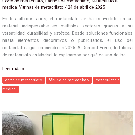
Corte de metacrilato
,
Fábrica de metacrilato
,
Metacrilato a
en
medida
,
Vitrinas de metacrilato
/
24 de abril de 2025
2025
En los últimos años, el metacrilato se ha convertido en un
material indispensable en múltiples sectores gracias a su
versatilidad, durabilidad y estética. Desde soluciones funcionales
hasta elementos decorativos o publicitarios, el uso del
metacrilato sigue creciendo en 2025. A. Dumont Fredo, tu fábrica
de metacrilato en Madrid, te explicamos por qué es uno de los
Leer más »
corte de metacrilato
fábrica de metacrilato
metacrilato a
medida
Vitrinas
y
otros