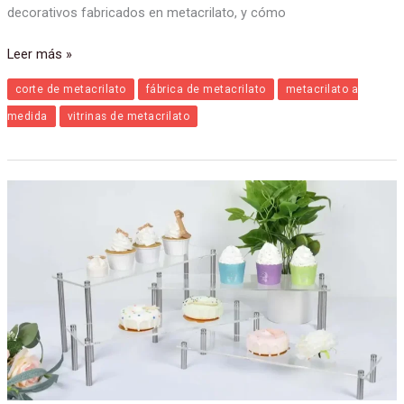
decorativos fabricados en metacrilato, y cómo
Leer más »
corte de metacrilato
fábrica de metacrilato
metacrilato a
medida
vitrinas de metacrilato
Cómo
elegir
el
expositor
de
metacrilato
para
tu
tienda