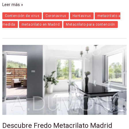
Leer más »
Contención de virus
Coronavirus
Hantavirus
metacrilato a
medida
metacrilato en Madrid
Metacrilato para contención
Descubre
Fredo
Metacrilato
Madrid
Descubre Fredo Metacrilato Madrid