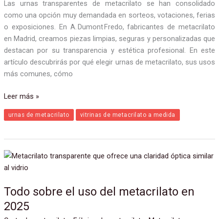
Las urnas transparentes de metacrilato se han consolidado
como una opción muy demandada en sorteos, votaciones, ferias
o exposiciones. En A. Dumont Fredo, fabricantes de metacrilato
en Madrid, creamos piezas limpias, seguras y personalizadas que
destacan por su transparencia y estética profesional. En este
artículo descubrirás por qué elegir urnas de metacrilato, sus usos
más comunes, cómo
Leer más »
urnas de metacrilato
vitrinas de metacrilato a medida
Todo
sobre
el
Todo sobre el uso del metacrilato en
uso
del
2025
metacrilato