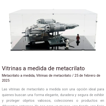
Vitrinas
a
medida
de
metacrilato
Vitrinas a medida de metacrilato
Metacrilato a medida
,
Vitrinas de metacrilato
/
25 de febrero de
2025
Las vitrinas de metacrilato a medida son una opción ideal para
quienes buscan una forma elegante, duradera y segura de exhibir
y proteger objetos valiosos, colecciones o productos en