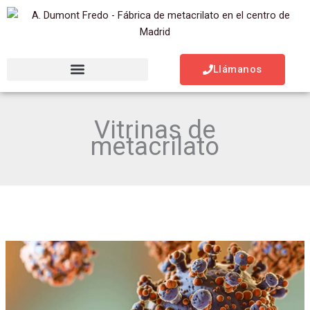
Ir
al
contenido
Llámanos
Vitrinas de
metacrilato
Metacrilato
para
contención
de