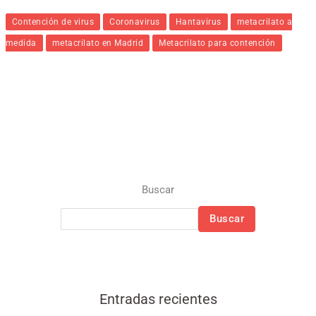
Contención de virus
Coronavirus
Hantavirus
metacrilato a
medida
metacrilato en Madrid
Metacrilato para contención
Buscar
Buscar
Entradas recientes