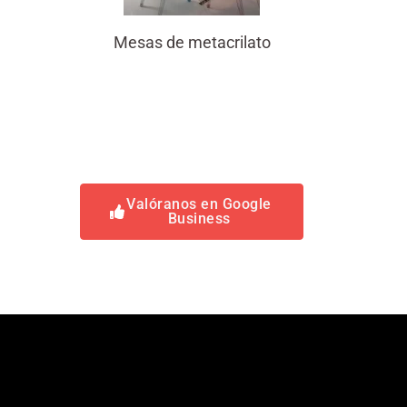
Mesas de metacrilato
Valóranos en Google
Business