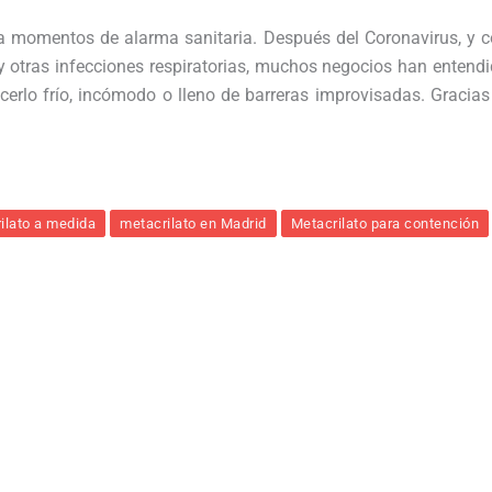
a momentos de alarma sanitaria. Después del Coronavirus, y 
 y otras infecciones respiratorias, muchos negocios han entend
cerlo frío, incómodo o lleno de barreras improvisadas. Gracias
ilato a medida
metacrilato en Madrid
Metacrilato para contención