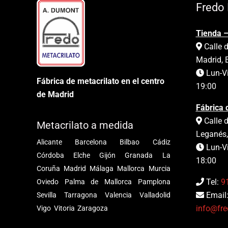
Fredo 
Tienda –
Calle d
Madrid, 
Lun-Vi
Fábrica de metacrilato en el centro
19:00
de Madrid
Fábrica 
Calle d
Metacrilato a medida
Leganés,
Alicante
Barcelona
Bilbao
Cádiz
Lun-Vi
Córdoba
Elche
Gijón
Granada
La
18:00
Coruña
Madrid
Málaga
Mallorca
Murcia
Tel:
9
Oviedo
Palma de Mallorca
Pamplona
Email
Sevilla
Tarragona
Valencia
Valladolid
info@fre
Vigo
Vitoria
Zaragoza