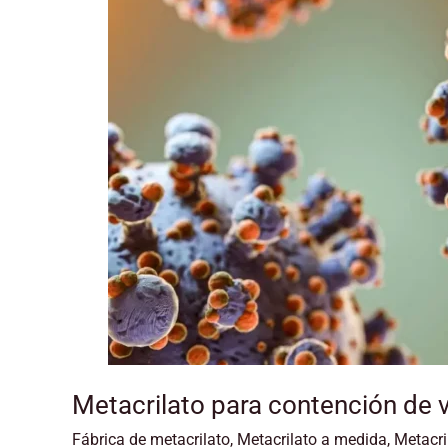
de
virus
Metacrilato para contención de v
Fábrica de metacrilato
,
Metacrilato a medida
,
Metacri