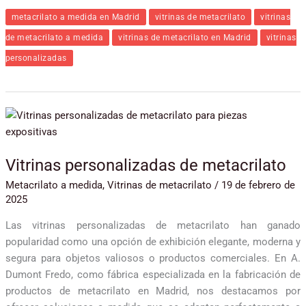
metacrilato a medida en Madrid
vitrinas de metacrilato
vitrinas
de metacrilato a medida
vitrinas de metacrilato en Madrid
vitrinas
personalizadas
Vitrinas
personalizadas
de
Vitrinas personalizadas de metacrilato
metacrilato
Metacrilato a medida
,
Vitrinas de metacrilato
/
19 de febrero de
2025
Las vitrinas personalizadas de metacrilato han ganado
popularidad como una opción de exhibición elegante, moderna y
segura para objetos valiosos o productos comerciales. En A.
Dumont Fredo, como fábrica especializada en la fabricación de
productos de metacrilato en Madrid, nos destacamos por