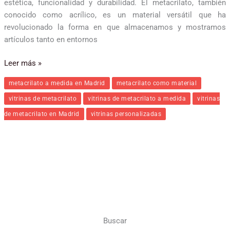
estética, funcionalidad y durabilidad. El metacrilato, también
conocido como acrílico, es un material versátil que ha
revolucionado la forma en que almacenamos y mostramos
artículos tanto en entornos
Leer más »
metacrilato a medida en Madrid
metacrilato como material
vitrinas de metacrilato
vitrinas de metacrilato a medida
vitrinas
de metacrilato en Madrid
vitrinas personalizadas
Buscar