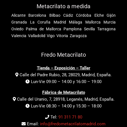
Metacrilato a medida
Alicante
Barcelona
Bilbao
Cádiz
Córdoba
Elche
Gijón
Granada
La Coruña
Madrid
Málaga
Mallorca
Murcia
Oviedo
Palma de Mallorca
Pamplona
Sevilla
Tarragona
Valencia
Valladolid
Vigo
Vitoria
Zaragoza
Fredo Metacrilato
Tienda – Exposición – Taller
Calle del Padre Rubio, 28, 28029, Madrid, España.
Lun-Vie 09:00 – 14:00 y 16:00 – 19:00
Fábrica de Metacrilato
Calle del Uranio, 7, 28918, Leganés, Madrid, España.
Lun-Vie 08:30 – 14:00 y 15:30 – 18:00
Tel:
91 311 71 80
Email:
info@fredometacrilatomadrid.com