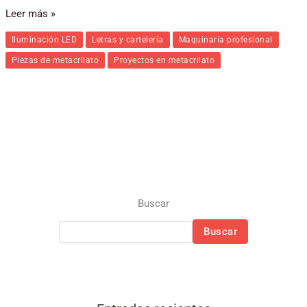
Leer más »
Iluminación LED
Letras y cartelería
Maquinaria profesional
Piezas de metacrilato
Proyectos en metacrilato
Buscar
Buscar