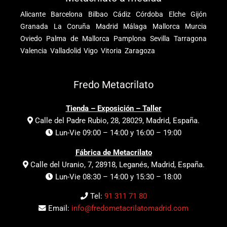
Alicante
Barcelona
Bilbao
Cádiz
Córdoba
Elche
Gijón
Granada
La Coruña
Madrid
Málaga
Mallorca
Murcia
Oviedo
Palma de Mallorca
Pamplona
Sevilla
Tarragona
Valencia
Valladolid
Vigo
Vitoria
Zaragoza
Fredo Metacrilato
Tienda – Exposición – Taller
Calle del Padre Rubio, 28, 28029, Madrid, España.
Lun-Vie 09:00 – 14:00 y 16:00 – 19:00
Fábrica de Metacrilato
Calle del Uranio, 7, 28918, Leganés, Madrid, España.
Lun-Vie 08:30 – 14:00 y 15:30 – 18:00
Tel:
91 311 71 80
Email:
info@fredometacrilatomadrid.com