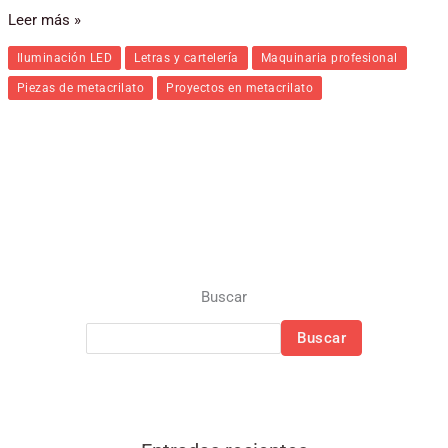
Leer más »
Iluminación LED
Letras y cartelería
Maquinaria profesional
Piezas de metacrilato
Proyectos en metacrilato
Buscar
Buscar