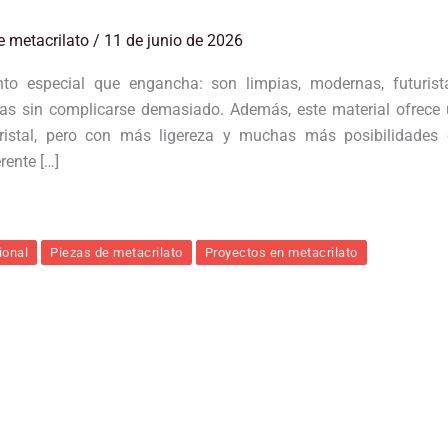
e metacrilato
/
11 de junio de 2026
to especial que engancha: son limpias, modernas, futurist
osas sin complicarse demasiado. Además, este material ofrece
cristal, pero con más ligereza y muchas más posibilidades
rente […]
ional
Piezas de metacrilato
Proyectos en metacrilato