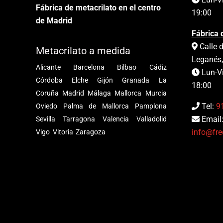
Fábrica de metacrilato en el centro
19:00
de Madrid
Fábrica 
Calle d
Metacrilato a medida
Leganés,
Alicante
Barcelona
Bilbao
Cádiz
Lun-Vi
Córdoba
Elche
Gijón
Granada
La
18:00
Coruña
Madrid
Málaga
Mallorca
Murcia
Tel:
9
Oviedo
Palma de Mallorca
Pamplona
Email
Sevilla
Tarragona
Valencia
Valladolid
info@fre
Vigo
Vitoria
Zaragoza