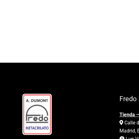
Fredo 
Tienda –
Calle d
Madrid, 
Lun-Vi