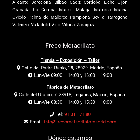
Alicante
Barcelona
Bilbao
Cádiz
Córdoba
Elche
Gijón
Granada
La Coruña
Madrid
Málaga
Mallorca
Murcia
Oviedo
Palma de Mallorca
Pamplona
Sevilla
Tarragona
Valencia
Valladolid
Vigo
Vitoria
Zaragoza
Fredo Metacrilato
Tienda – Exposición – Taller
Calle del Padre Rubio, 28, 28029, Madrid, España.
Lun-Vie 09:00 – 14:00 y 16:00 – 19:00
Fábrica de Metacrilato
Calle del Uranio, 7, 28918, Leganés, Madrid, España.
Lun-Vie 08:30 – 14:00 y 15:30 – 18:00
Tel:
91 311 71 80
Email:
info@fredometacrilatomadrid.com
Dónde estamos