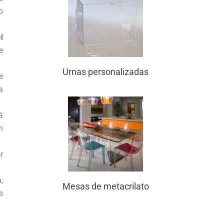
o
l
e
Urnas personalizadas
e
a
á
n
r
,
Mesas de metacrilato
s