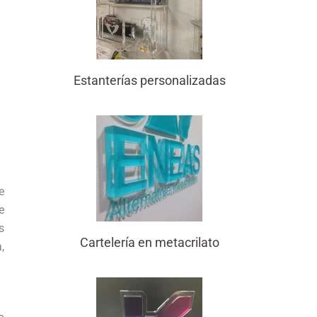
Estanterías personalizadas
e
e
s
Cartelería en metacrilato
,