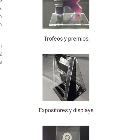
o
.
n
n
Trofeos y premios
n
2
s
Expositores y displays