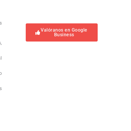
s
Valóranos en Google
Business
,
l
o
s