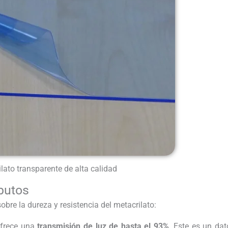
lato transparente de alta calidad
butos
bre la dureza y resistencia del metacrilato:
 ofrece una
transmisión de luz de hasta el 93%
. Este es un dat