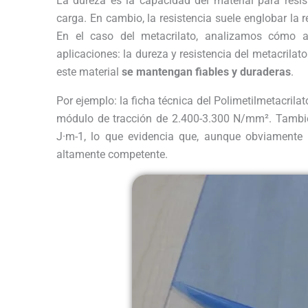
La dureza es la capacidad del material para resis
carga. En cambio, la resistencia suele englobar la re
En el caso del metacrilato, analizamos cómo a
aplicaciones: la dureza y resistencia del metacrila
este material
se mantengan fiables y duraderas
.
Por ejemplo: la ficha técnica del Polimetilmetacri
módulo de tracción de 2.400-3.300 N/mm². También
J·m-1, lo que evidencia que, aunque obviamente n
altamente competente.