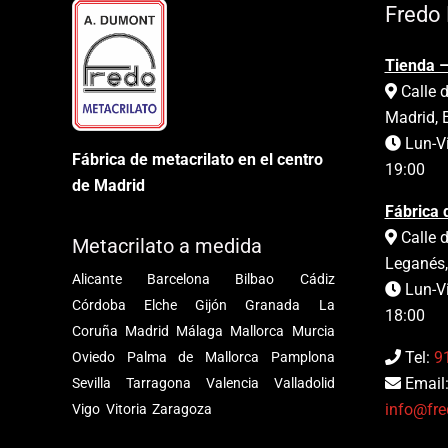
Fredo 
Tienda –
Calle d
Madrid, 
Lun-Vi
Fábrica de metacrilato en el centro
19:00
de Madrid
Fábrica 
Calle d
Metacrilato a medida
Leganés,
Alicante
Barcelona
Bilbao
Cádiz
Lun-Vi
Córdoba
Elche
Gijón
Granada
La
18:00
Coruña
Madrid
Málaga
Mallorca
Murcia
Tel:
9
Oviedo
Palma de Mallorca
Pamplona
Email
Sevilla
Tarragona
Valencia
Valladolid
info@fre
Vigo
Vitoria
Zaragoza