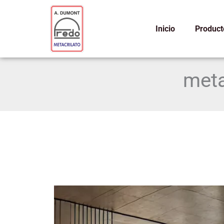
Ir
al
Inicio
Product
contenido
meta
Algunos
datos
curiosos