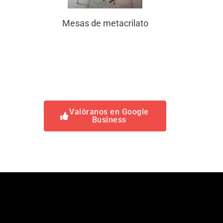
Mesas de metacrilato
Valóranos en Google
Business