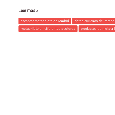
Leer más »
comprar metacrilato en Madrid
datos curiosos del metacr
metacrilato en diferentes sectores
productos de metacri