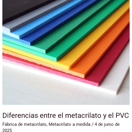
metacrilato
y
el
PVC
Diferencias entre el metacrilato y el PVC
Fábrica de metacrilato
,
Metacrilato a medida
/
4 de junio de
2025