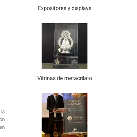
Expositores y displays
Vitrinas de metacrilato
ara
ión
 en