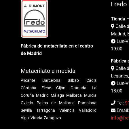
Fredo 
Tienda –
Calle d
Madrid, 
Lun-Vi
Fábrica de metacrilato en el centro
19:00
de Madrid
Fábrica 
Calle d
Metacrilato a medida
Leganés,
Alicante
Barcelona
Bilbao
Cádiz
Lun-Vi
Córdoba
Elche
Gijón
Granada
La
18:00
Coruña
Madrid
Málaga
Mallorca
Murcia
Tel:
9
Oviedo
Palma de Mallorca
Pamplona
Email
Sevilla
Tarragona
Valencia
Valladolid
info@fre
Vigo
Vitoria
Zaragoza