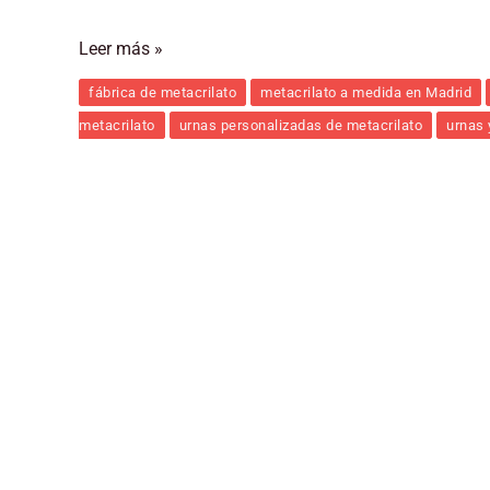
Leer más »
fábrica de metacrilato
metacrilato a medida en Madrid
metacrilato
urnas personalizadas de metacrilato
urnas 