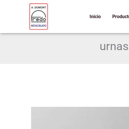
Ir
al
Inicio
Product
contenido
urnas
Urnas
de
metacrilato