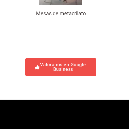
Mesas de metacrilato
Valóranos en Google
Business