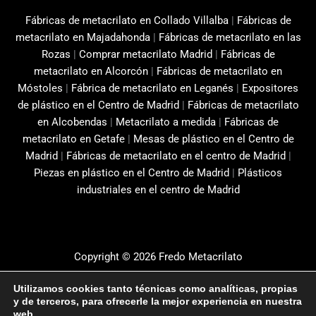
Fábricas de metacrilato en Collado Villalba
|
Fábricas de
metacrilato en Majadahonda
|
Fábricas de metacrilato en las
Rozas
|
Comprar metacrilato Madrid
|
Fábricas de
metacrilato en Alcorcón
|
Fábricas de metacrilato en
Móstoles
|
Fábrica de metacrilato en Leganés
|
Expositores
de plástico en el Centro de Madrid
|
Fábricas de metacrilato
en Alcobendas
|
Metacrilato a medida
|
Fábricas de
metacrilato en Getafe
|
Mesas de plástico en el Centro de
Madrid
|
Fábricas de metacrilato en el centro de Madrid
|
Piezas en plástico en el Centro de Madrid
|
Plásticos
industriales en el centro de Madrid
Copyright © 2026 Fredo Metacrilato
Aviso Legal
Utilizamos cookies tanto técnicas como analíticas, propias
Política de privacidad
y de terceros, para ofrecerle la mejor experiencia en nuestra
web.
Política de cookies