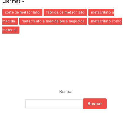
Leer más »
corte de metacrilato
fábrica de metacrilato
metacrilato a
medida
metacrilato a medida para negocios
metacrilato como
material
Buscar
Buscar