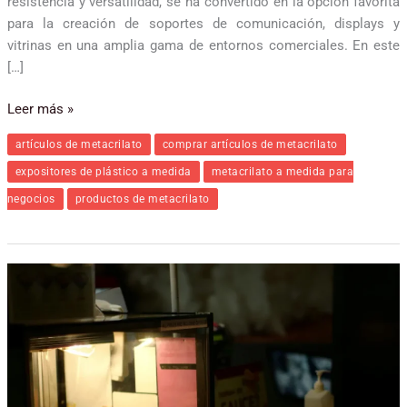
resistencia y versatilidad, se ha convertido en la opción favorita
para la creación de soportes de comunicación, displays y
vitrinas en una amplia gama de entornos comerciales. En este
[…]
Leer más »
artículos de metacrilato
comprar artículos de metacrilato
expositores de plástico a medida
metacrilato a medida para
negocios
productos de metacrilato
El
metacrilato
la
mejor
solución
para
tu