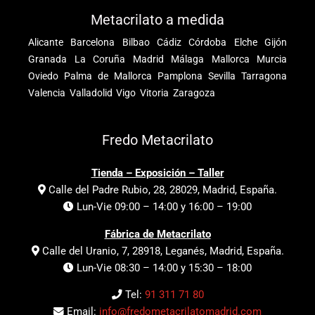
Metacrilato a medida
Alicante
Barcelona
Bilbao
Cádiz
Córdoba
Elche
Gijón
Granada
La Coruña
Madrid
Málaga
Mallorca
Murcia
Oviedo
Palma de Mallorca
Pamplona
Sevilla
Tarragona
Valencia
Valladolid
Vigo
Vitoria
Zaragoza
Fredo Metacrilato
Tienda – Exposición – Taller
Calle del Padre Rubio, 28, 28029, Madrid, España.
Lun-Vie 09:00 – 14:00 y 16:00 – 19:00
Fábrica de Metacrilato
Calle del Uranio, 7, 28918, Leganés, Madrid, España.
Lun-Vie 08:30 – 14:00 y 15:30 – 18:00
Tel:
91 311 71 80
Email:
info@fredometacrilatomadrid.com