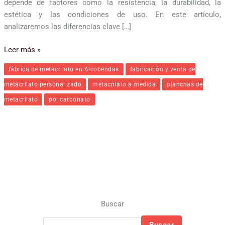
depende de factores como la resistencia, la durabilidad, la
estética y las condiciones de uso. En este artículo,
analizaremos las diferencias clave […]
Leer más »
fábrica de metacrilato en Alcobendas
fabricación y venta de
metacrilato personalizado
metacrilato a medida
planchas de
metacrilato
policarbonato
Buscar
Buscar