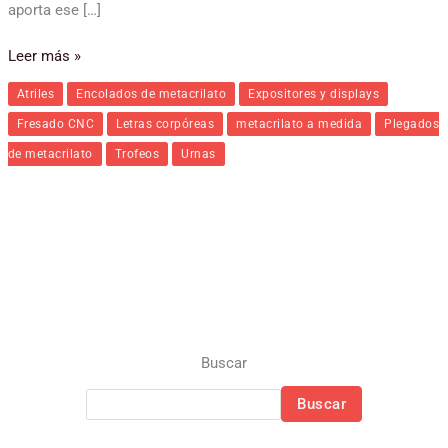
aporta ese […]
Leer más »
Atriles
Encolados de metacrilato
Expositores y displays
Fresado CNC
Letras corpóreas
metacrilato a medida
Plegados
de metacrilato
Trofeos
Urnas
Buscar
Buscar