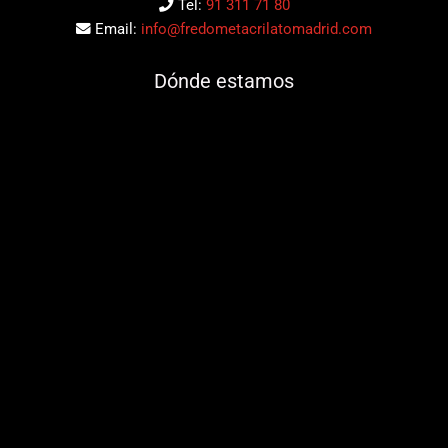
Tel:
91 311 71 80
Email:
info@fredometacrilatomadrid.com
Dónde estamos