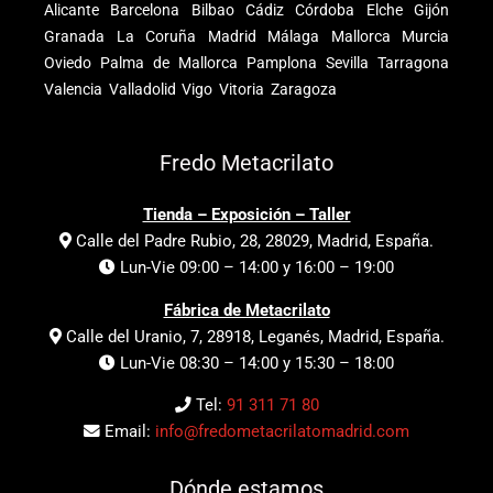
Alicante
Barcelona
Bilbao
Cádiz
Córdoba
Elche
Gijón
Granada
La Coruña
Madrid
Málaga
Mallorca
Murcia
Oviedo
Palma de Mallorca
Pamplona
Sevilla
Tarragona
Valencia
Valladolid
Vigo
Vitoria
Zaragoza
Fredo Metacrilato
Tienda – Exposición – Taller
Calle del Padre Rubio, 28, 28029, Madrid, España.
Lun-Vie 09:00 – 14:00 y 16:00 – 19:00
Fábrica de Metacrilato
Calle del Uranio, 7, 28918, Leganés, Madrid, España.
Lun-Vie 08:30 – 14:00 y 15:30 – 18:00
Tel:
91 311 71 80
Email:
info@fredometacrilatomadrid.com
Dónde estamos