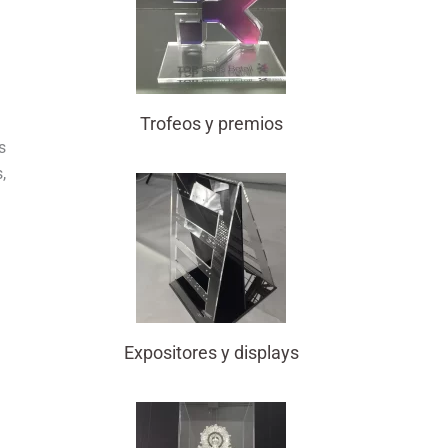
Trofeos y premios
s
,
Expositores y displays