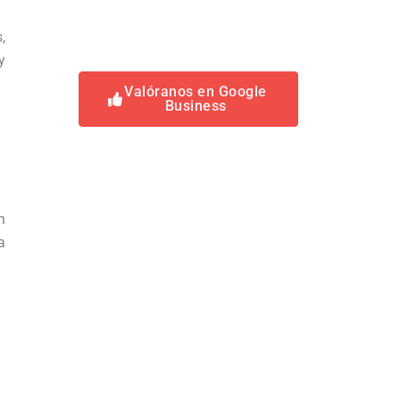
,
y
Valóranos en Google
Business
n
a