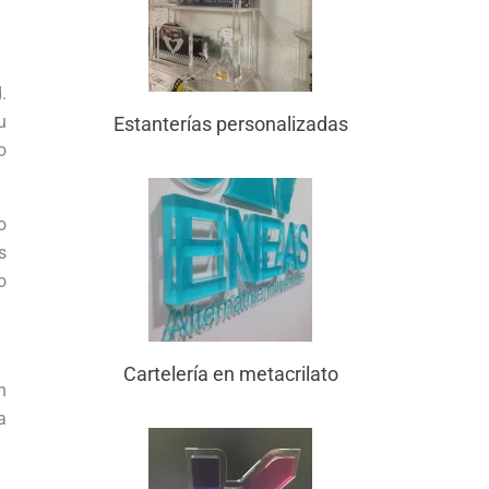
.
u
Estanterías personalizadas
o
o
s
o
Cartelería en metacrilato
n
a