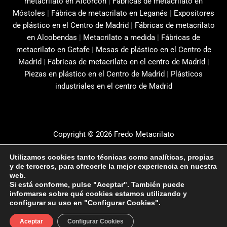
metacrilato en Alcorcón
|
Fábricas de metacrilato en
Móstoles
|
Fábrica de metacrilato en Leganés
|
Expositores
de plástico en el Centro de Madrid
|
Fábricas de metacrilato
en Alcobendas
|
Metacrilato a medida
|
Fábricas de
metacrilato en Getafe
|
Mesas de plástico en el Centro de
Madrid
|
Fábricas de metacrilato en el centro de Madrid
|
Piezas en plástico en el Centro de Madrid
|
Plásticos
industriales en el centro de Madrid
Copyright © 2026 Fredo Metacrilato
Aviso Legal
Utilizamos cookies tanto técnicas como analíticas, propias
Política de privacidad
y de terceros, para ofrecerle la mejor experiencia en nuestra
web.
Política de cookies
Si está conforme, pulse "Aceptar". También puede
Design by
Sismit
informarse sobre qué cookies estamos utilizando y
configurar su uso en "Configurar Cookies".
¿Necesitas más información?
Aceptar
Configurar Cookies