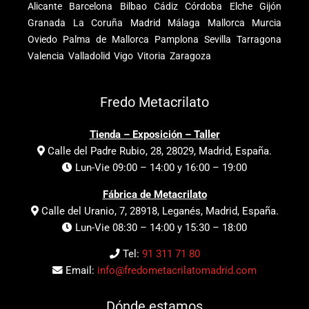
Alicante
Barcelona
Bilbao
Cádiz
Córdoba
Elche
Gijón
Granada
La Coruña
Madrid
Málaga
Mallorca
Murcia
Oviedo
Palma de Mallorca
Pamplona
Sevilla
Tarragona
Valencia
Valladolid
Vigo
Vitoria
Zaragoza
Fredo Metacrilato
Tienda – Exposición – Taller
Calle del Padre Rubio, 28, 28029, Madrid, España.
Lun-Vie 09:00 – 14:00 y 16:00 – 19:00
Fábrica de Metacrilato
Calle del Uranio, 7, 28918, Leganés, Madrid, España.
Lun-Vie 08:30 – 14:00 y 15:30 – 18:00
Tel:
91 311 71 80
Email:
info@fredometacrilatomadrid.com
Dónde estamos