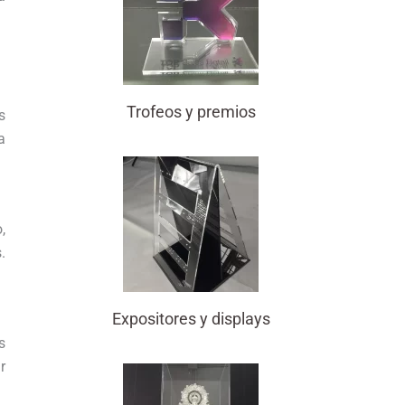
Trofeos y premios
s
a
,
.
Expositores y displays
s
r