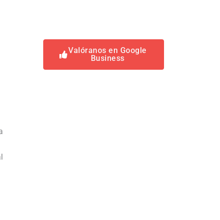
Valóranos en Google
Business
a
l